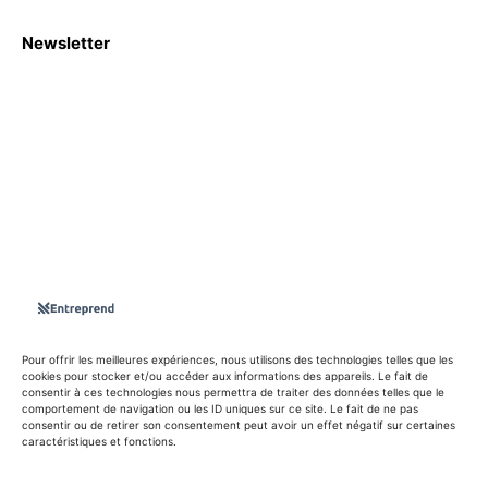
Newsletter
S'abboner
Nous sommes une Agence Marketing et Blog d'actualités,
d'information, d’assistance événementielle, de partages
d'opportunités et d'innovations.
Suivez-nous sur
Pour offrir les meilleures expériences, nous utilisons des technologies telles que les
cookies pour stocker et/ou accéder aux informations des appareils. Le fait de
consentir à ces technologies nous permettra de traiter des données telles que le
info@entreprend.net
comportement de navigation ou les ID uniques sur ce site. Le fait de ne pas
consentir ou de retirer son consentement peut avoir un effet négatif sur certaines
caractéristiques et fonctions.
© Copyright - 2025 By Entreprend