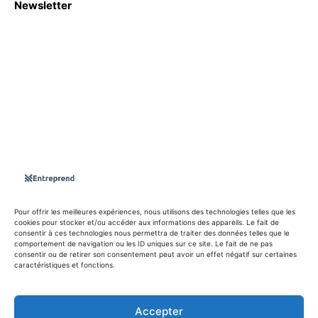
Newsletter
S'abboner
Nous sommes une Agence Marketing et Blog d'actualités,
d'information, d’assistance événementielle, de partages
d'opportunités et d'innovations.
Suivez-nous sur
Pour offrir les meilleures expériences, nous utilisons des technologies telles que les
cookies pour stocker et/ou accéder aux informations des appareils. Le fait de
consentir à ces technologies nous permettra de traiter des données telles que le
info@entreprend.net
comportement de navigation ou les ID uniques sur ce site. Le fait de ne pas
consentir ou de retirer son consentement peut avoir un effet négatif sur certaines
caractéristiques et fonctions.
© Copyright - 2025 By Entreprend
Accepter
Politique de confidentialité