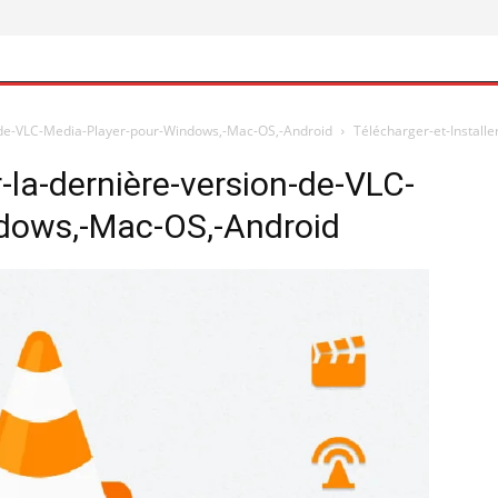
on-de-VLC-Media-Player-pour-Windows,-Mac-OS,-Android
Télécharger-et-Install
r-la-dernière-version-de-VLC-
dows,-Mac-OS,-Android