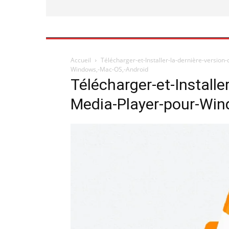
Accueil
Télécharger-et-Installer-la-dernière-versi
Windows,-Mac-OS,-Android
Télécharger-et-Installe
Media-Player-pour-Win