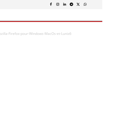
ozilla-Firefox-pour-Windows-MacOs-et-Lunix6