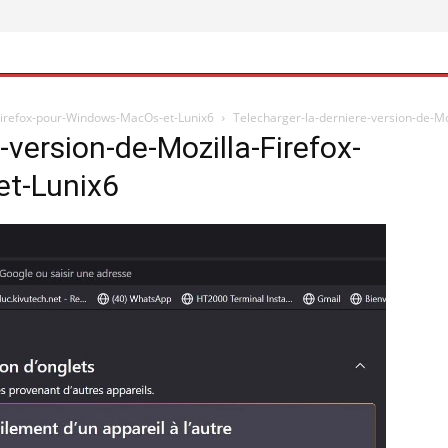
-Firefox-pour-Windows-MacOs-et-Lunix6
Telecharger-la-derniere-version-de-M
-version-de-Mozilla-Firefox-
t-Lunix6