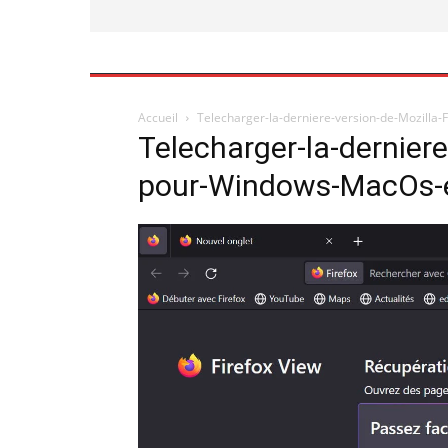
Accueil
Telecharger-la-derniere-version-de-Mozilla
Telecharger-la-derniere
pour-Windows-MacOs-e