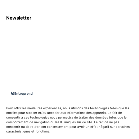
Newsletter
S'abboner
Nous sommes une Agence Marketing et Blog d'actualités,
d'information, d’assistance événementielle, de partages
d'opportunités et d'innovations.
Suivez-nous sur
Pour offrir les meilleures expériences, nous utilisons des technologies telles que les
cookies pour stocker et/ou accéder aux informations des appareils. Le fait de
consentir à ces technologies nous permettra de traiter des données telles que le
info@entreprend.net
comportement de navigation ou les ID uniques sur ce site. Le fait de ne pas
consentir ou de retirer son consentement peut avoir un effet négatif sur certaines
caractéristiques et fonctions.