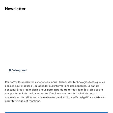
Newsletter
S'abboner
Nous sommes une Agence Marketing et Blog d'actualités,
d'information, d’assistance événementielle, de partages
d'opportunités et d'innovations.
Suivez-nous sur
Pour offrir les meilleures expériences, nous utilisons des technologies telles que les
cookies pour stocker et/ou accéder aux informations des appareils. Le fait de
consentir à ces technologies nous permettra de traiter des données telles que le
info@entreprend.net
comportement de navigation ou les ID uniques sur ce site. Le fait de ne pas
consentir ou de retirer son consentement peut avoir un effet négatif sur certaines
caractéristiques et fonctions.
© Copyright - 2025 By Entreprend