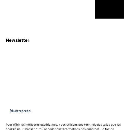
Newsletter
S'abboner
Nous sommes une Agence Marketing et Blog d'actualités,
d'information, d’assistance événementielle, de partages
d'opportunités et d'innovations.
Suivez-nous sur
Pour offrir les meilleures expériences, nous utilisons des technologies telles que les
cookies pour stocker et/ou accéder aux informations des appareils. Le fait de