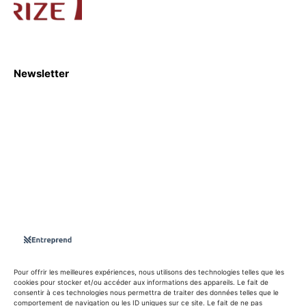
Newsletter
S'abboner
Nous sommes une Agence Marketing et Blog d'actualités,
d'information, d’assistance événementielle, de partages
d'opportunités et d'innovations.
Suivez-nous sur
Pour offrir les meilleures expériences, nous utilisons des technologies telles que les
cookies pour stocker et/ou accéder aux informations des appareils. Le fait de
consentir à ces technologies nous permettra de traiter des données telles que le
info@entreprend.net
comportement de navigation ou les ID uniques sur ce site. Le fait de ne pas