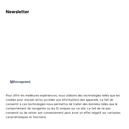
Newsletter
S'abboner
Nous sommes une Agence Marketing et Blog d'actualités,
d'information, d’assistance événementielle, de partages
d'opportunités et d'innovations.
Suivez-nous sur
Pour offrir les meilleures expériences, nous utilisons des technologies telles que les
cookies pour stocker et/ou accéder aux informations des appareils. Le fait de
consentir à ces technologies nous permettra de traiter des données telles que le
info@entreprend.net
comportement de navigation ou les ID uniques sur ce site. Le fait de ne pas
consentir ou de retirer son consentement peut avoir un effet négatif sur certaines
caractéristiques et fonctions.
© Copyright - 2025 By Entreprend