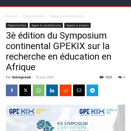
Accueil
Opportunités
Appel à candidatures
Opportunités
Appel à candidatures
Appels à projets
3è édition du Symposium
continental GPEKIX sur la
recherche en éducation en
Afrique
Par
Entreprend
-
10 juin 2024
1023
0