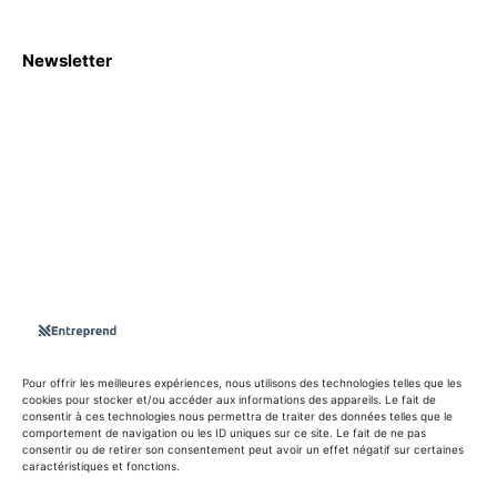
Newsletter
S'abboner
Nous sommes une Agence Marketing et Blog d'actualités,
d'information, d’assistance événementielle, de partages
d'opportunités et d'innovations.
Suivez-nous sur
Pour offrir les meilleures expériences, nous utilisons des technologies telles que les
cookies pour stocker et/ou accéder aux informations des appareils. Le fait de
consentir à ces technologies nous permettra de traiter des données telles que le
info@entreprend.net
comportement de navigation ou les ID uniques sur ce site. Le fait de ne pas
consentir ou de retirer son consentement peut avoir un effet négatif sur certaines
caractéristiques et fonctions.