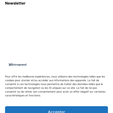
Newsletter
S'abboner
Nous sommes une Agence Marketing et Blog d'actualités,
d'information, d’assistance événementielle, de partages
d'opportunités et d'innovations.
Suivez-nous sur
Pour offrir les meilleures expériences, nous utilisons des technologies telles que les
cookies pour stocker et/ou accéder aux informations des appareils. Le fait de
consentir à ces technologies nous permettra de traiter des données telles que le
info@entreprend.net
comportement de navigation ou les ID uniques sur ce site. Le fait de ne pas
consentir ou de retirer son consentement peut avoir un effet négatif sur certaines
caractéristiques et fonctions.
© Copyright - 2025 By Entreprend
Accepter
Politique de confidentialité