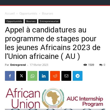
Accueil
Opportunités
Bourses
Opportunités
Bourses
Entrepreneuriat
Appel à candidatures au
programme de stages pour
les jeunes Africains 2023 de
l’Union africaine ( AU )
Par
Entreprend
-
17 février 2023
1509
0