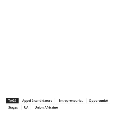
TAGS
Appel à candidature
Entrepreneuriat
Opportunité
Stages
UA
Union Africaine