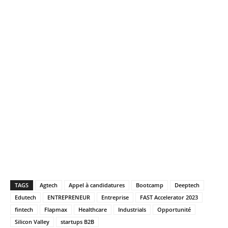
TAGS
Agtech
Appel à candidatures
Bootcamp
Deeptech
Edutech
ENTREPRENEUR
Entreprise
FAST Accelerator 2023
fintech
Flapmax
Healthcare
Industrials
Opportunité
Silicon Valley
startups B2B