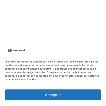
S'abboner
Nous sommes une Agence Marketing et Blog d'actualités,
d'information, d’assistance événementielle, de partages
d'opportunités et d'innovations.
Suivez-nous sur
Pour offrir les meilleures expériences, nous utilisons des technologies telles que les
cookies pour stocker et/ou accéder aux informations des appareils. Le fait de
info@entreprend.net
consentir à ces technologies nous permettra de traiter des données telles que le
comportement de navigation ou les ID uniques sur ce site. Le fait de ne pas
consentir ou de retirer son consentement peut avoir un effet négatif sur certaines
caractéristiques et fonctions.
© Copyright - 2025 By Entreprend
Politique de confidentialité
Accepter
Conditions générales d’utilisation
Contact