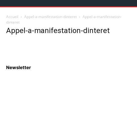
Accueil
Appel-a-manifestation-dinteret
Appel-a-manifestation-
dinteret
Appel-a-manifestation-dinteret
Newsletter
S'abboner
Nous sommes une Agence Marketing et Blog d'actualités,
d'information, d’assistance événementielle, de partages
d'opportunités et d'innovations.