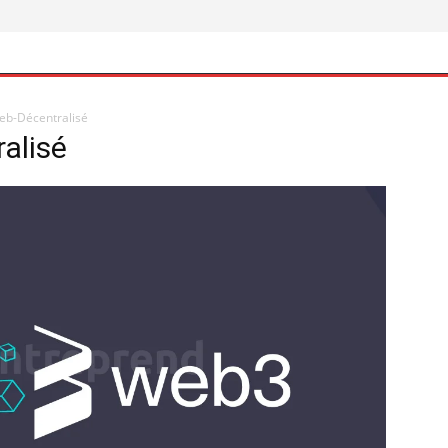
eb-Décentralisé
alisé