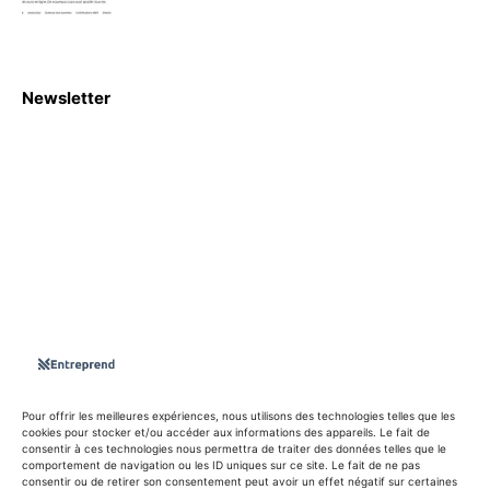
Newsletter
S'abboner
Nous sommes une Agence Marketing et Blog d'actualités,
d'information, d’assistance événementielle, de partages
d'opportunités et d'innovations.
Suivez-nous sur
Pour offrir les meilleures expériences, nous utilisons des technologies telles que les
cookies pour stocker et/ou accéder aux informations des appareils. Le fait de
consentir à ces technologies nous permettra de traiter des données telles que le
info@entreprend.net
comportement de navigation ou les ID uniques sur ce site. Le fait de ne pas
consentir ou de retirer son consentement peut avoir un effet négatif sur certaines