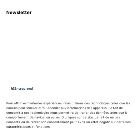
Newsletter
S'abboner
Nous sommes une Agence Marketing et Blog d'actualités,
d'information, d’assistance événementielle, de partages
d'opportunités et d'innovations.
Suivez-nous sur
Pour offrir les meilleures expériences, nous utilisons des technologies telles que les
cookies pour stocker et/ou accéder aux informations des appareils. Le fait de
consentir à ces technologies nous permettra de traiter des données telles que le
info@entreprend.net
comportement de navigation ou les ID uniques sur ce site. Le fait de ne pas
consentir ou de retirer son consentement peut avoir un effet négatif sur certaines
caractéristiques et fonctions.
© Copyright - 2025 By Entreprend