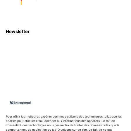
Newsletter
S'abboner
Nous sommes une Agence Marketing et Blog d'actualités,
d'information, d’assistance événementielle, de partages
d'opportunités et d'innovations.
Suivez-nous sur
Pour offrir les meilleures expériences, nous utilisons des technologies telles que les
cookies pour stocker et/ou accéder aux informations des appareils. Le fait de
consentir à ces technologies nous permettra de traiter des données telles que le
info@entreprend.net
comportement de navigation ou les ID uniques sur ce site. Le fait de ne pas