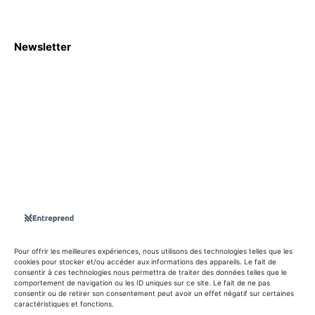
Newsletter
S'abboner
Nous sommes une Agence Marketing et Blog d'actualités,
d'information, d’assistance événementielle, de partages
d'opportunités et d'innovations.
Suivez-nous sur
Pour offrir les meilleures expériences, nous utilisons des technologies telles que les
cookies pour stocker et/ou accéder aux informations des appareils. Le fait de
consentir à ces technologies nous permettra de traiter des données telles que le
info@entreprend.net
comportement de navigation ou les ID uniques sur ce site. Le fait de ne pas
consentir ou de retirer son consentement peut avoir un effet négatif sur certaines
caractéristiques et fonctions.