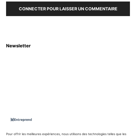
CONNECTER POUR LAISSER UN COMMENTAIRE
Newsletter
S'abboner
Nous sommes une Agence Marketing et Blog d'actualités,
d'information, d’assistance événementielle, de partages
d'opportunités et d'innovations.
Suivez-nous sur
Pour offrir les meilleures expériences, nous utilisons des technologies telles que les