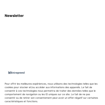
Newsletter
S'abboner
Nous sommes une Agence Marketing et Blog d'actualités,
d'information, d’assistance événementielle, de partages
d'opportunités et d'innovations.
Suivez-nous sur
Pour offrir les meilleures expériences, nous utilisons des technologies telles que les
cookies pour stocker et/ou accéder aux informations des appareils. Le fait de
consentir à ces technologies nous permettra de traiter des données telles que le
info@entreprend.net
comportement de navigation ou les ID uniques sur ce site. Le fait de ne pas
consentir ou de retirer son consentement peut avoir un effet négatif sur certaines
caractéristiques et fonctions.