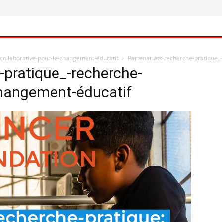
collaborative-pour-le-changement-éducatif
Partenariats-recherche-pratique_
-pratique_-recherche-
changement-éducatif