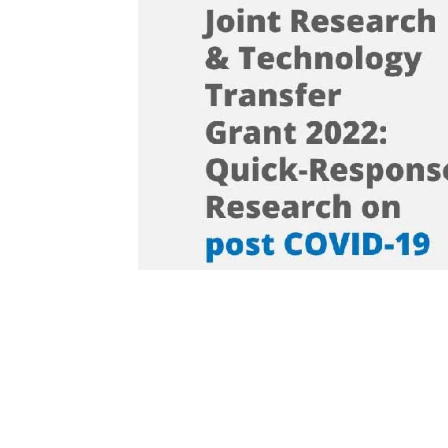
Nous sommes une Agence Marketing et
Blog d'actualités, d'information,
d’assistance événementielle, de partages