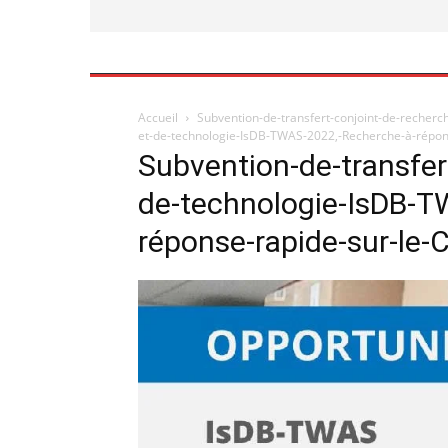
Accueil
Subvention-de-transfert-conjoint-de-recher
et-de-technologie-IsDB-TWAS-2022,-Recherche-à-répon
Subvention-de-transfer
de-technologie-IsDB-T
réponse-rapide-sur-le-