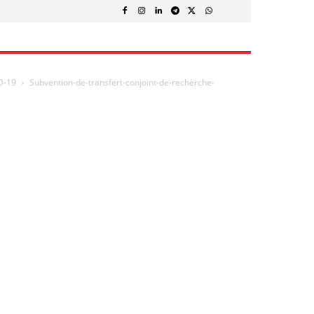
D-19
Subvention-de-transfert-conjoint-de-recherche-