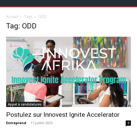
Accueil
Tags
ODD
Tag: ODD
Appel à candidatures
Postulez sur Innovest Ignite Accelerator
Entreprend
-
17 juillet 2025
0