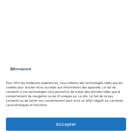
S'abboner
Nous sommes une Agence Marketing et Blog d'actualités,
d'information, d’assistance événementielle, de partages
d'opportunités et d'innovations.
Suivez-nous sur
Pour offrir les meilleures expériences, nous utilisons des technologies telles que les
cookies pour stocker et/ou accéder aux informations des appareils. Le fait de
consentir à ces technologies nous permettra de traiter des données telles que le
info@entreprend.net
comportement de navigation ou les ID uniques sur ce site. Le fait de ne pas
consentir ou de retirer son consentement peut avoir un effet négatif sur certaines
caractéristiques et fonctions.
© Copyright - 2025 By Entreprend
Accepter
Politique de confidentialité
Conditions générales d’utilisation
Contact