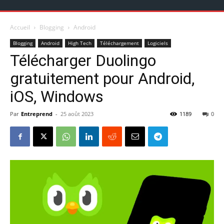
Accueil
Blogging
Android
Blogging
Android
High Tech
Téléchargement
Logiciels
Télécharger Duolingo
gratuitement pour Android,
iOS, Windows
Par
Entreprend
-
25 août 2023
1189
0