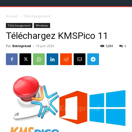
Accueil
Téléchargement
Téléchargement
Windows
Téléchargez KMSPico 11
Par
Entreprend
-
19 juin 2024
5284
0