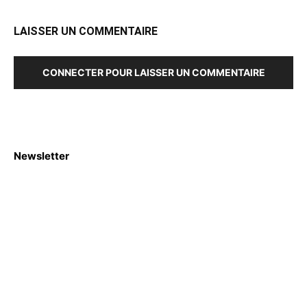
LAISSER UN COMMENTAIRE
CONNECTER POUR LAISSER UN COMMENTAIRE
Newsletter
S'abboner
Nous sommes une Agence Marketing et Blog d'actualités,
d'information, d’assistance événementielle, de partages
d'opportunités et d'innovations.