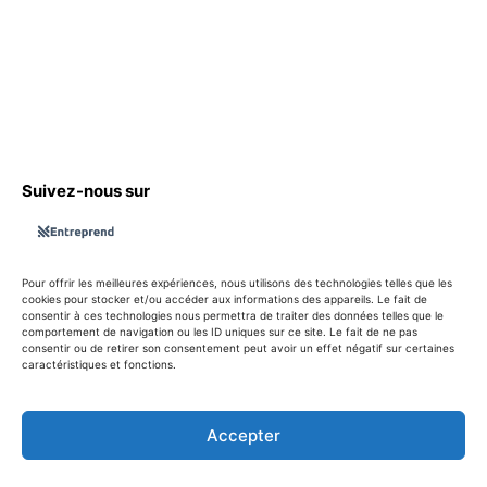
S'abboner
Nous sommes une Agence Marketing et Blog d'actualités,
d'information, d’assistance événementielle, de partages
d'opportunités et d'innovations.
Suivez-nous sur
info@entreprend.net
Pour offrir les meilleures expériences, nous utilisons des technologies telles que les
cookies pour stocker et/ou accéder aux informations des appareils. Le fait de
consentir à ces technologies nous permettra de traiter des données telles que le
comportement de navigation ou les ID uniques sur ce site. Le fait de ne pas
© Copyright - 2025 By Entreprend
consentir ou de retirer son consentement peut avoir un effet négatif sur certaines
Politique de confidentialité
caractéristiques et fonctions.
Conditions générales d’utilisation
Contact
Accepter