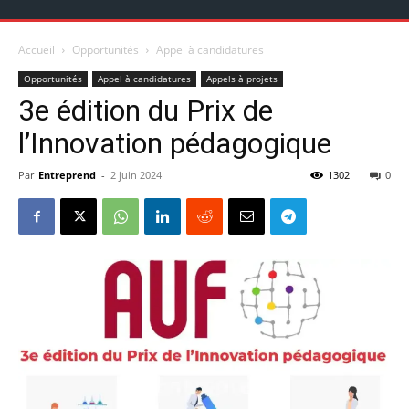
Accueil
Opportunités
Appel à candidatures
Opportunités
Appel à candidatures
Appels à projets
3e édition du Prix de
l’Innovation pédagogique
Par
Entreprend
-
2 juin 2024
1302
0