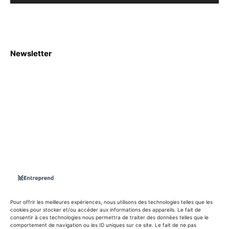
Newsletter
S'abboner
Nous sommes une Agence Marketing et Blog d'actualités,
d'information, d’assistance événementielle, de partages
d'opportunités et d'innovations.
Suivez-nous sur
Pour offrir les meilleures expériences, nous utilisons des technologies telles que les
cookies pour stocker et/ou accéder aux informations des appareils. Le fait de
consentir à ces technologies nous permettra de traiter des données telles que le
info@entreprend.net
comportement de navigation ou les ID uniques sur ce site. Le fait de ne pas