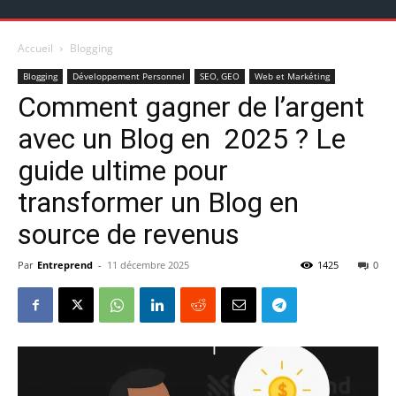
Accueil
Blogging
Blogging
Développement Personnel
SEO, GEO
Web et Markéting
Comment gagner de l’argent
avec un Blog en 2025 ? Le
guide ultime pour
transformer un Blog en
source de revenus
Par
Entreprend
-
11 décembre 2025
1425
0