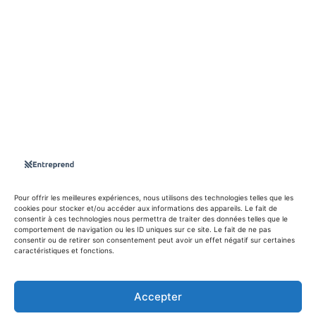
S'abboner
Nous sommes une Agence Marketing et Blog d'actualités,
d'information, d’assistance événementielle, de partages
d'opportunités et d'innovations.
Suivez-nous sur
Pour offrir les meilleures expériences, nous utilisons des technologies telles que les
cookies pour stocker et/ou accéder aux informations des appareils. Le fait de
consentir à ces technologies nous permettra de traiter des données telles que le
info@entreprend.net
comportement de navigation ou les ID uniques sur ce site. Le fait de ne pas
consentir ou de retirer son consentement peut avoir un effet négatif sur certaines
caractéristiques et fonctions.
© Copyright - 2025 By Entreprend
Accepter
Politique de confidentialité
Conditions générales d’utilisation
Contact