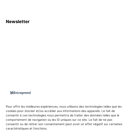
Newsletter
S'abboner
Nous sommes une Agence Marketing et Blog d'actualités,
d'information, d’assistance événementielle, de partages
d'opportunités et d'innovations.
Suivez-nous sur
Pour offrir les meilleures expériences, nous utilisons des technologies telles que les
cookies pour stocker et/ou accéder aux informations des appareils. Le fait de
consentir à ces technologies nous permettra de traiter des données telles que le
info@entreprend.net
comportement de navigation ou les ID uniques sur ce site. Le fait de ne pas
consentir ou de retirer son consentement peut avoir un effet négatif sur certaines
caractéristiques et fonctions.