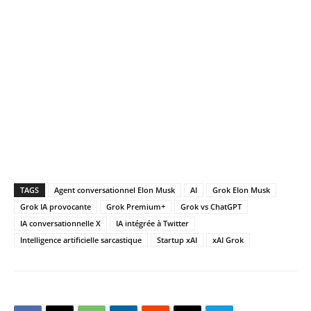
TAGS
Agent conversationnel Elon Musk
AI
Grok Elon Musk
Grok IA provocante
Grok Premium+
Grok vs ChatGPT
IA conversationnelle X
IA intégrée à Twitter
Intelligence artificielle sarcastique
Startup xAI
xAI Grok