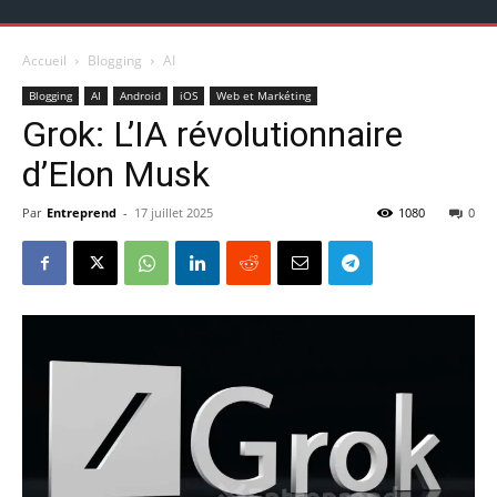
Accueil
Blogging
AI
Blogging
AI
Android
iOS
Web et Markéting
Grok: L’IA révolutionnaire
d’Elon Musk
Par
Entreprend
-
17 juillet 2025
1080
0