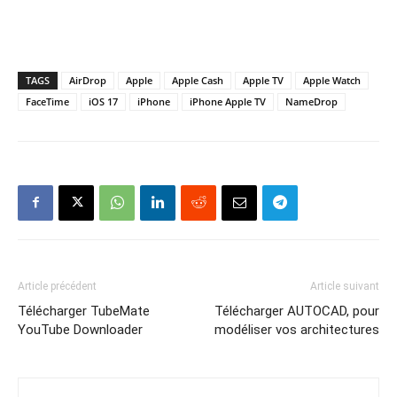
TAGS
AirDrop
Apple
Apple Cash
Apple TV
Apple Watch
FaceTime
iOS 17
iPhone
iPhone Apple TV
NameDrop
Article précédent
Article suivant
Télécharger TubeMate
Télécharger AUTOCAD, pour
YouTube Downloader
modéliser vos architectures