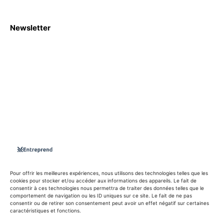
Newsletter
S'abboner
Nous sommes une Agence Marketing et Blog d'actualités,
d'information, d’assistance événementielle, de partages
d'opportunités et d'innovations.
Suivez-nous sur
Pour offrir les meilleures expériences, nous utilisons des technologies telles que les
cookies pour stocker et/ou accéder aux informations des appareils. Le fait de
consentir à ces technologies nous permettra de traiter des données telles que le
info@entreprend.net
comportement de navigation ou les ID uniques sur ce site. Le fait de ne pas
consentir ou de retirer son consentement peut avoir un effet négatif sur certaines
caractéristiques et fonctions.