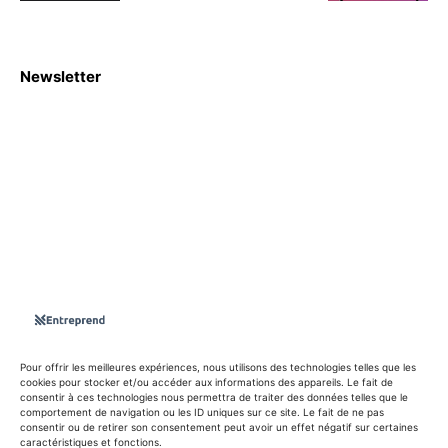
Newsletter
S'abboner
Nous sommes une Agence Marketing et Blog d'actualités,
d'information, d’assistance événementielle, de partages
d'opportunités et d'innovations.
Suivez-nous sur
Pour offrir les meilleures expériences, nous utilisons des technologies telles que les
cookies pour stocker et/ou accéder aux informations des appareils. Le fait de
consentir à ces technologies nous permettra de traiter des données telles que le
info@entreprend.net
comportement de navigation ou les ID uniques sur ce site. Le fait de ne pas
consentir ou de retirer son consentement peut avoir un effet négatif sur certaines
caractéristiques et fonctions.