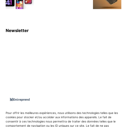
Newsletter
S'abboner
Nous sommes une Agence Marketing et Blog d'actualités,
d'information, d’assistance événementielle, de partages
d'opportunités et d'innovations.
Suivez-nous sur
Pour offrir les meilleures expériences, nous utilisons des technologies telles que les
cookies pour stocker et/ou accéder aux informations des appareils. Le fait de
consentir à ces technologies nous permettra de traiter des données telles que le
info@entreprend.net
comportement de navigation ou les ID uniques sur ce site. Le fait de ne pas