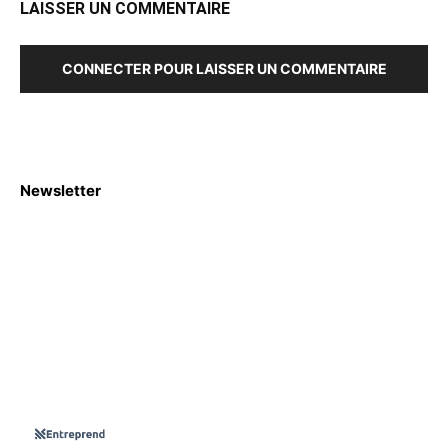
LAISSER UN COMMENTAIRE
CONNECTER POUR LAISSER UN COMMENTAIRE
Newsletter
S'abboner
Nous sommes une Agence Marketing et Blog d'actualités,
d'information, d’assistance événementielle, de partages
d'opportunités et d'innovations.