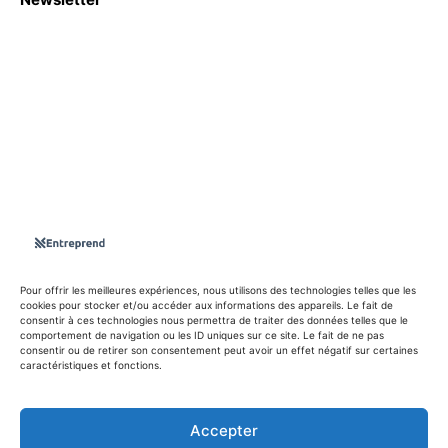
S'abboner
Nous sommes une Agence Marketing et Blog d'actualités,
d'information, d’assistance événementielle, de partages
d'opportunités et d'innovations.
Suivez-nous sur
Pour offrir les meilleures expériences, nous utilisons des technologies telles que les
cookies pour stocker et/ou accéder aux informations des appareils. Le fait de
consentir à ces technologies nous permettra de traiter des données telles que le
info@entreprend.net
comportement de navigation ou les ID uniques sur ce site. Le fait de ne pas
consentir ou de retirer son consentement peut avoir un effet négatif sur certaines
caractéristiques et fonctions.
© Copyright - 2025 By Entreprend
Accepter
Politique de confidentialité