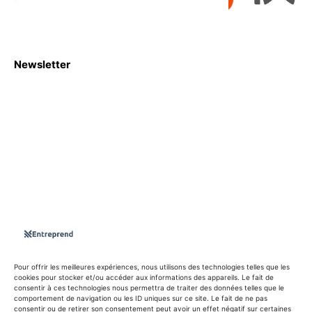
Newsletter
S'abboner
Nous sommes une Agence Marketing et Blog d'actualités,
d'information, d’assistance événementielle, de partages
d'opportunités et d'innovations.
Suivez-nous sur
Pour offrir les meilleures expériences, nous utilisons des technologies telles que les
cookies pour stocker et/ou accéder aux informations des appareils. Le fait de
consentir à ces technologies nous permettra de traiter des données telles que le
info@entreprend.net
comportement de navigation ou les ID uniques sur ce site. Le fait de ne pas
consentir ou de retirer son consentement peut avoir un effet négatif sur certaines