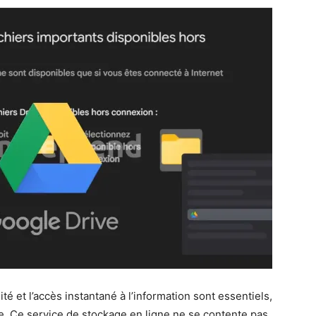
é et l’accès instantané à l’information sont essentiels,
e. Ce service de stockage en ligne ne se contente pas