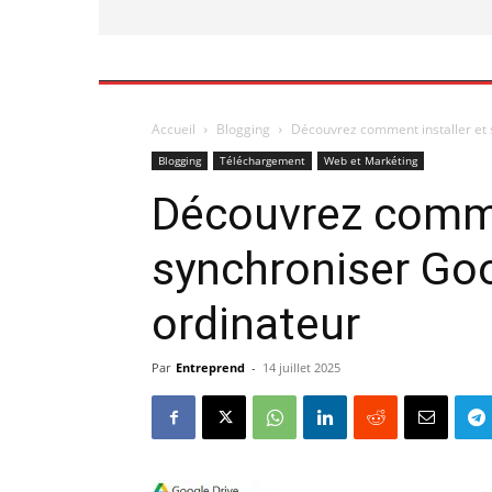
Accueil
Blogging
Découvrez comment installer et 
Blogging
Téléchargement
Web et Markéting
Découvrez comme
synchroniser Goo
ordinateur
Par
Entreprend
-
14 juillet 2025