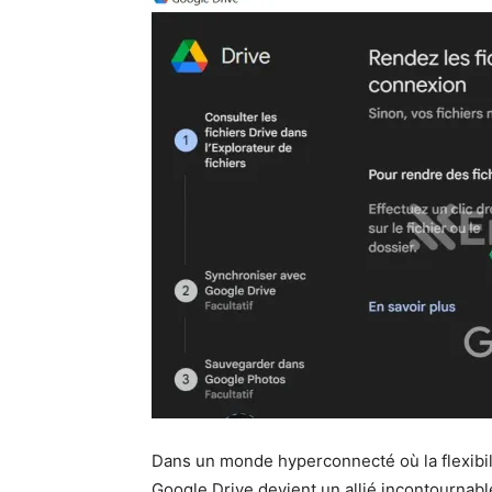
Dans un monde hyperconnecté où la flexibilit
Google Drive devient un allié incontournabl