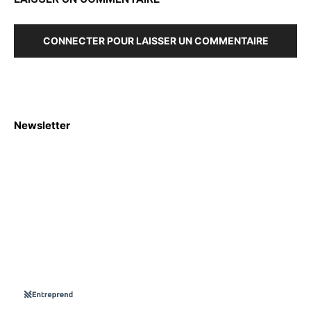
CONNECTER POUR LAISSER UN COMMENTAIRE
Newsletter
S'abboner
Nous sommes une Agence Marketing et Blog d'actualités,
d'information, d’assistance événementielle, de partages
d'opportunités et d'innovations.