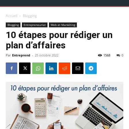
Accueil
Blogging
Blogging
Entrepreneuriat
Web et Markéting
10 étapes pour rédiger un
plan d’affaires
Par
Entreprend
-
25 octobre 2022
1568
0