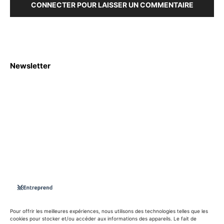
CONNECTER POUR LAISSER UN COMMENTAIRE
Newsletter
S'abboner
Nous sommes une Agence Marketing et Blog d'actualités,
d'information, d’assistance événementielle, de partages
d'opportunités et d'innovations.
Suivez-nous sur
Pour offrir les meilleures expériences, nous utilisons des technologies telles que les
cookies pour stocker et/ou accéder aux informations des appareils. Le fait de