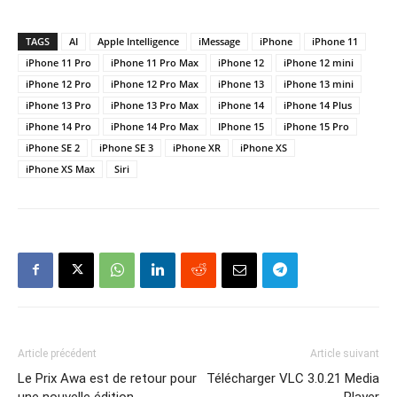
TAGS
AI
Apple Intelligence
iMessage
iPhone
iPhone 11
iPhone 11 Pro
iPhone 11 Pro Max
iPhone 12
iPhone 12 mini
iPhone 12 Pro
iPhone 12 Pro Max
iPhone 13
iPhone 13 mini
iPhone 13 Pro
iPhone 13 Pro Max
iPhone 14
iPhone 14 Plus
iPhone 14 Pro
iPhone 14 Pro Max
IPhone 15
iPhone 15 Pro
iPhone SE 2
iPhone SE 3
iPhone XR
iPhone XS
iPhone XS Max
Siri
Article précédent
Article suivant
Le Prix Awa est de retour pour
Télécharger VLC 3.0.21 Media
une nouvelle édition
Player