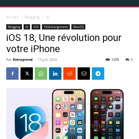
Accueil
Blogging
AI
Blogging
AI
iOS
Téléchargement
MacOS
iOS 18, Une révolution pour
votre iPhone
Par
Entreprend
-
13 juin 2024
1250
0