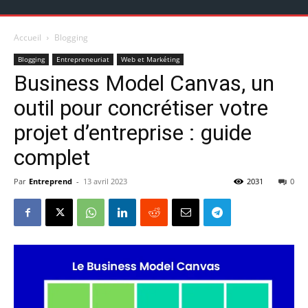
Accueil
Blogging
Blogging
Entrepreneuriat
Web et Markéting
Business Model Canvas, un
outil pour concrétiser votre
projet d’entreprise : guide
complet
Par
Entreprend
-
13 avril 2023
2031
0