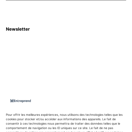
Newsletter
S'abboner
Nous sommes une Agence Marketing et Blog d'actualités,
d'information, d’assistance événementielle, de partages
d'opportunités et d'innovations.
Suivez-nous sur
Pour offrir les meilleures expériences, nous utilisons des technologies telles que les
cookies pour stocker et/ou accéder aux informations des appareils. Le fait de
consentir à ces technologies nous permettra de traiter des données telles que le
info@entreprend.net
comportement de navigation ou les ID uniques sur ce site. Le fait de ne pas