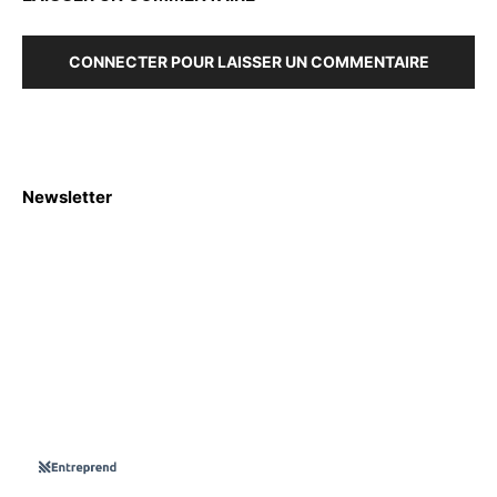
CONNECTER POUR LAISSER UN COMMENTAIRE
Newsletter
S'abboner
Nous sommes une Agence Marketing et Blog d'actualités,
d'information, d’assistance événementielle, de partages
d'opportunités et d'innovations.