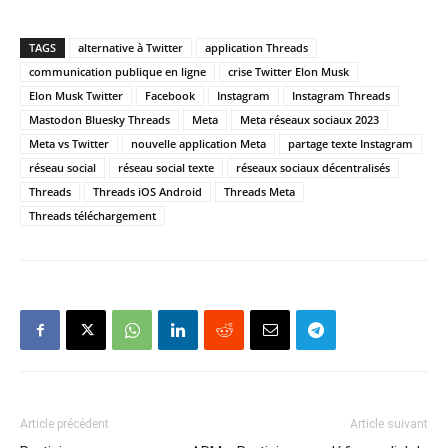
TAGS
alternative à Twitter
application Threads
communication publique en ligne
crise Twitter Elon Musk
Elon Musk Twitter
Facebook
Instagram
Instagram Threads
Mastodon Bluesky Threads
Meta
Meta réseaux sociaux 2023
Meta vs Twitter
nouvelle application Meta
partage texte Instagram
réseau social
réseau social texte
réseaux sociaux décentralisés
Threads
Threads iOS Android
Threads Meta
Threads téléchargement
Article précédent
Article suivant