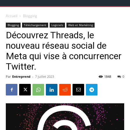
Accueil
Blogging
Blogging
Téléchargement
Logiciels
Web et Markéting
Découvrez Threads, le
nouveau réseau social de
Meta qui vise à concurrencer
Twitter.
Par
Entreprend
-
7 juillet 2023
1848
0